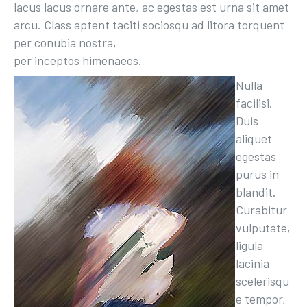
lacus lacus ornare ante, ac egestas est urna sit amet
arcu. Class aptent taciti sociosqu ad litora torquent
per conubia nostra,
per inceptos himenaeos.
Nulla
facilisi.
Duis
aliquet
egestas
purus in
blandit.
Curabitur
vulputate,
ligula
lacinia
scelerisqu
e tempor,