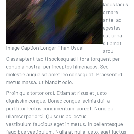
lacus lacus
ornare
ante, ac
egestas
est urna
sit amet
Image Caption Longer Than Usual
arcu.
Class aptent taciti sociosqu ad litora torquent per
conubia nostra, per inceptos himenaeos. Sed
molestie augue sit amet leo consequat. Praesent id
metus massa, ut blandit odio.
Proin quis tortor orci. Etiam at risus et justo
dignissim congue. Donec congue lacinia dui, a
porttitor lectus condimentum laoreet. Nunc eu
ullamcorper orci. Quisque ac lectus
vestibulum faucibus
eget in metus. In pellentesque
faucibus vestibulum. Nulla at nulla justo, eget luctus