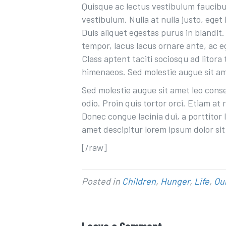
Quisque ac lectus
vestibulum faucib
vestibulum. Nulla at nulla justo, eget l
Duis aliquet egestas purus in blandit.
tempor, lacus lacus ornare ante, ac e
Class aptent taciti sociosqu ad litor
himenaeos. Sed molestie augue sit a
Sed molestie augue sit amet leo cons
odio. Proin quis tortor orci. Etiam at 
Donec congue lacinia dui, a porttitor
amet descipitur lorem ipsum dolor sit
[/raw]
Posted in
Children
,
Hunger
,
Life
,
Ou