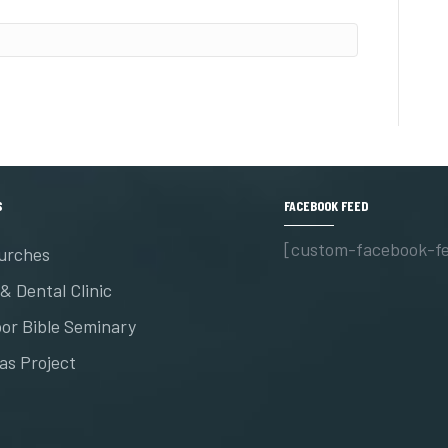
S
FACEBOOK FEED
[custom-facebook-f
urches
& Dental Clinic
or Bible Seminary
as Project