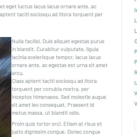
t eget luctus lacus lacus ornare ante, ac
I
aptent taciti sociosqu ad litora torquent per
L
L
Nulla facilisi. Duis aliquet egestas purus
O
in blandit. Curabitur vulputate, ligula
P
lacinia scelerisque tempor, lacus lacus
P
ornare ante, ac egestas est urna sit amet
R
arcu.
Class aptent taciti sociosqu ad litora
U
torquent per conubia nostra, per
V
inceptos himenaeos. Sed molestie augue
V
sit amet leo consequat. Praesent id
metus massa, ut blandit odio.
Proin quis tortor orci. Etiam at risus et
justo dignissim congue. Donec congue