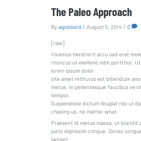
The Paleo Approach
By
agoddard
|
August 5, 2014
|
0
[raw]
Vivamus hendrerit arcu sed erat mole
rhoncus ut eleifend nibh porttitor. Ut
lorem ipsum dolor
site amet retituros est bibendum ano
metus. In pellentesque faucibus ve sti
tempor.
Suspendisse dictum feugiat nisl ut da
chasing us, no matter what.
Praesent id metus massa, ut blandit od
justo dignissim congue. Donec congue
laoreet.