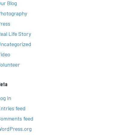
ur Blog
hotography
ress
eal Life Story
ncategorized
ideo
olunteer
eta
og in
ntries feed
Comments feed
ordPress.org