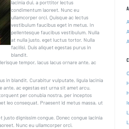
lacinia dui, a porttitor lectus
A
condimentum laoreet. Nunc eu
ullamcorper orci. Quisque ac lectus
A
vestibulum faucibus
eget in metus. In
A
pellentesque faucibus vestibulum. Nulla
at nulla justo, eget luctus tortor. Nulla
A
facilisi. Duis aliquet egestas purus in
blandit.
C
elerisque tempor, lacus lacus ornare ante, ac
C
rus in blandit. Curabitur vulputate, ligula lacinia
H
e ante, ac egestas est urna sit amet arcu.
a torquent per conubia nostra, per inceptos
et leo consequat. Praesent id metus massa, ut
I
L
 et justo dignissim congue. Donec congue lacinia
L
aoreet. Nunc eu ullamcorper orci.