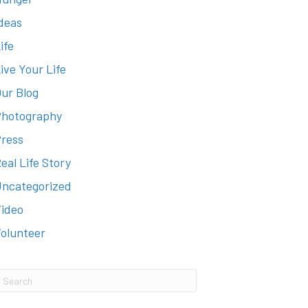
deas
ife
ive Your Life
ur Blog
hotography
ress
eal Life Story
ncategorized
ideo
olunteer