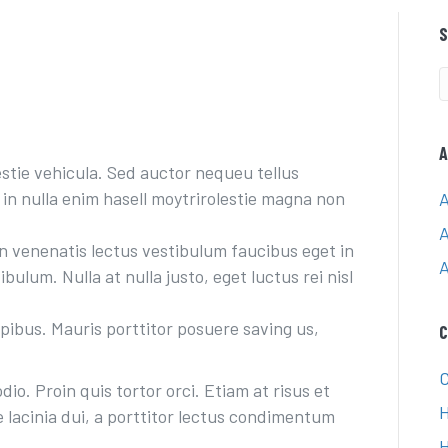
S
A
stie vehicula. Sed auctor nequeu tellus
 in nulla enim hasell moytrirolestie magna non
A
A
n venenatis lectus vestibulum faucibus eget in
A
bulum. Nulla at nulla justo, eget luctus rei nisl
pibus. Mauris porttitor posuere saving us,
C
C
io. Proin quis tortor orci. Etiam at risus et
H
 lacinia dui, a porttitor lectus condimentum