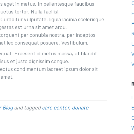
O
us
eget in metus. In pellentesque faucibus
uctus tortor. Nulla facilisi.
P
 Curabitur vulputate, ligula lacinia scelerisque
P
gestas est urna sit amet arcu.
R
a torquent per conubia nostra, per inceptos
met leo consequat posuere. Vestibulum.
U
equat. Praesent id metus massa, ut blandit
V
risus et justo dignissim congue.
V
 lectus condimentum laoreet ipsum dolor sit
 amet.
M
L
r Blog
and tagged
care center
,
donate
E
W