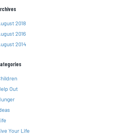
rchives
ugust 2018
ugust 2016
ugust 2014
ategories
hildren
elp Out
Hunger
deas
ife
ive Your Life